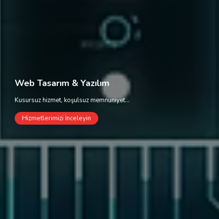
W
e
b
T
a
s
a
r
ı
m
&
Y
a
z
ı
l
ı
m
K
u
s
u
r
s
u
z
h
i
z
m
e
t
,
k
o
ş
u
l
s
u
z
m
e
m
n
u
n
i
y
e
t
.
.
.
Hizmetlerimizi İnceleyin