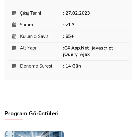
Çıkış Tarihi
: 27.02.2023
Sürüm
: v1.3
Kullanıcı Sayısı
: 85+
Alt Yapı
:C# Asp.Net, javascript,
jQuery, Ajax
Deneme Süresi
: 14 Gün
Program Görüntüleri