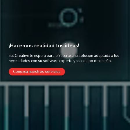
¡
H
a
c
e
m
o
s
r
e
a
l
i
d
a
d
t
u
s
i
d
e
a
s
!
E
l
i
t
C
r
e
a
t
i
v
e
t
e
e
s
p
e
r
a
p
a
r
a
o
f
r
e
c
e
r
t
e
u
n
a
s
o
l
u
c
i
ó
n
a
d
a
p
t
a
d
a
a
t
u
s
n
e
c
e
s
i
d
a
d
e
s
c
o
n
s
u
s
o
f
t
w
a
r
e
e
x
p
e
r
t
o
y
s
u
e
q
u
i
p
o
d
e
d
i
s
e
ñ
o
.
Conozca nuestros servicios