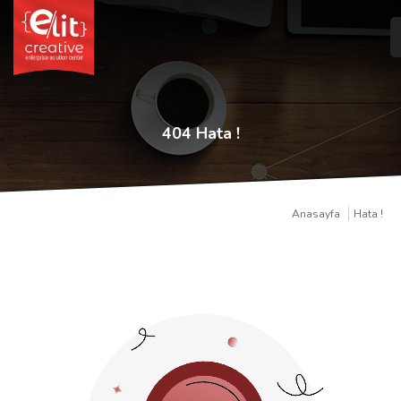
404 Hata !
Anasayfa
Hata !