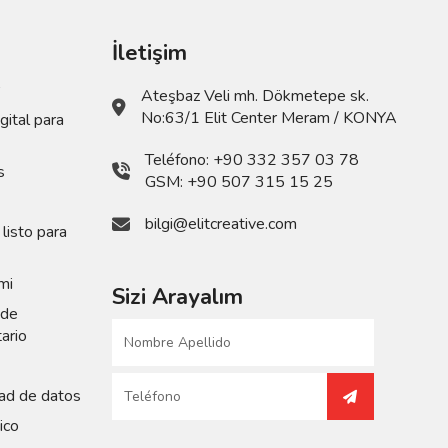
İletişim
Ateşbaz Veli mh. Dökmetepe sk.
No:63/1 Elit Center Meram / KONYA
ital para
Teléfono:
+90 332 357 03 78
s
GSM:
+90 507 315 15 25
bilgi@elitcreative.com
listo para
mi
Sizi Arayalım
 de
tario
ad de datos
ico