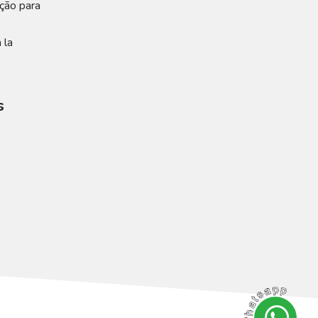
ção para
 la
s