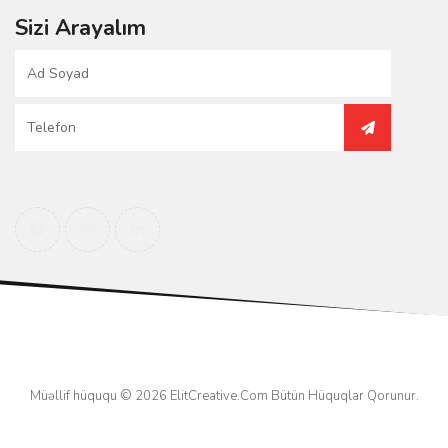
Sizi Arayalım
Müəllif hüququ © 2026
ElitCreative.Com
Bütün Hüquqlar Qorunur.