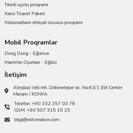
Tikinti uçotu proqramı
Xarici Ticarət Paketi
Məlumatların ehtiyat nüsxəsi proqramı
Mobil Proqramlar
Dong Dong - Eğlence
Mami'nin Oyunları - Eğitici
İletişim
Ateşbaz Veli mh. Dökmetepe sk. No:63/1 Elit Center
Meram / KONYA
Telefon:
+90 332 357 03 78
GSM:
+90 507 315 15 25
bilgi@elitcreative.com