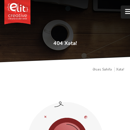
404 Xəta!
Əsas Səhifə
Xəta!