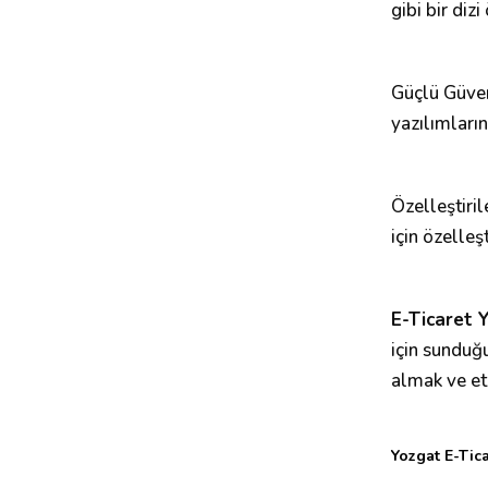
gibi bir diz
Güçlü Güvenl
yazılımları
Özelleştiril
için özelleş
E-Ticaret Y
için sunduğ
almak ve etk
Yozgat E-Tica