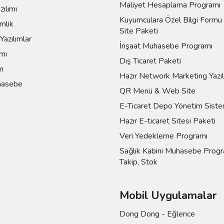
Maliyet Hesaplama Programı
zılımı
Kuyumculara Özel Bilgi Form
mlik
Site Paketi
azılımlar
İnşaat Muhasebe Programı
mı
Dış Ticaret Paketi
m
Hazır Network Marketing Yazı
asebe
QR Menü & Web Site
E-Ticaret Depo Yönetim Siste
Hazır E-ticaret Sitesi Paketi
Veri Yedekleme Programı
Sağlık Kabini Muhasebe Progr
Takip, Stok
Mobil Uygulamalar
Dong Dong - Eğlence