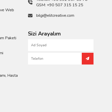
GSM:
+90 507 315 15 25
u ve Web
bilgi@elitcreative.com
Sizi Arayalım
lım Paketi
mi
amı, Hasta