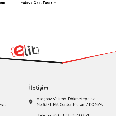
ımı
Yalova Özel Tasarım
İletişim
Ateşbaz Veli mh. Dökmetepe sk.
No:63/1 Elit Center Meram / KONYA
mı -
Telefon:
+90 332 357 03 78