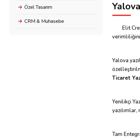
Yalova
Özel Tasarım
CRM & Muhasebe
Elit Cr
verimliliğin
Yalova yazıl
özelleştiri
Ticaret Yaz
Yenilikçi Ya
yazılımlar, 
Tam Entegra