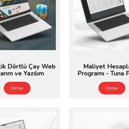
tik Dörtlü Çay Web
Maliyet Hesap
arım ve Yazılım
Programı - Tuna P
Detay
Detay