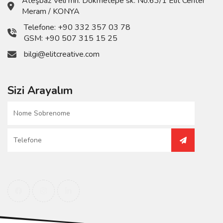
Ateşbaz Veli mh. Dökmetepe sk. No:63/1 Elit Center
Meram / KONYA
Telefone:
+90 332 357 03 78
GSM:
+90 507 315 15 25
bilgi@elitcreative.com
Sizi Arayalım