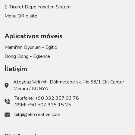
E-Ticaret Depo Yönetim Sistemi
Menu QR e site
Aplicativos móveis
Mami'nin Oyunları - Eğitici
Dong Dong - Eğlence
İletişim
Ateşbaz Veli mh. Dökmetepe sk. No:63/1 Elit Center
Meram / KONYA
Telefone:
+90 332 357 03 78
GSM:
+90 507 315 15 25
bilgi@elitcreative.com