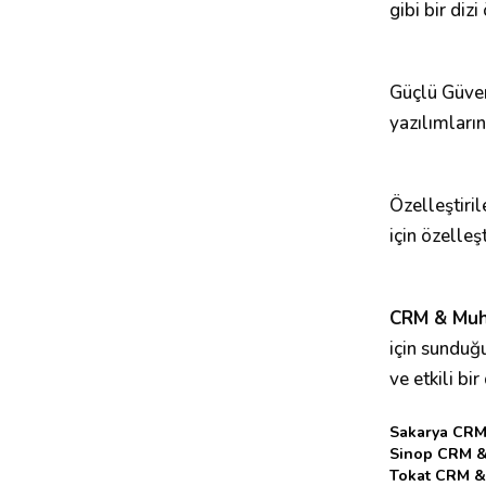
gibi bir diz
Güçlü Güvenl
yazılımları
Özelleştiril
için özelleş
CRM & Mu
için sunduğ
ve etkili bi
Sakarya CRM
Sinop CRM 
Tokat CRM &