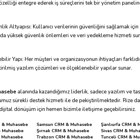
i özelliği entegre ederek iş süreçlerini tek bir yönetim panel
ik Altyapısı: Kullanıcı verilerinin güvenliğini sağlamak için
nda yüksek güvenlik önlemleri ve veri yedekleme hizmeti sun
ebilir Yapı: Her müşteri ve organizasyonun ihtiyaçları farklıd
tirilmiş yazılım çözümleri ve ölçeklenebilir yapılar sunar.
hasebe
alanında kazandığımız liderlik, sadece yazılım ve tas
umuz sürekli destek hizmeti ile de pekiştirilmektedir. Rize 
r dijital dönüşüm için hemen bizimle iletişime geçebilirsiniz.
 & Muhasebe
Samsun CRM & Muhasebe
Şanlıurfa CRM & 
& Muhasebe
Şırnak CRM & Muhasebe
Sivas CRM & Muh
 Muhasebe
Trabzon CRM & Muhasebe
Tunceli CRM & M