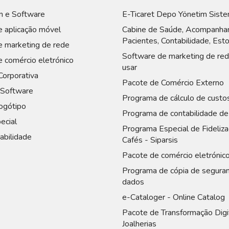
 e Software
E-Ticaret Depo Yönetim Siste
 aplicação móvel
Cabine de Saúde, Acompanha
Pacientes, Contabilidade, Est
e marketing de rede
Software de marketing de red
 comércio eletrónico
usar
Corporativa
Pacote de Comércio Externo
Software
Programa de cálculo de custo
ogótipo
Programa de contabilidade de
ecial
Programa Especial de Fideliza
abilidade
Cafés - Siparsis
Pacote de comércio eletrónic
Programa de cópia de segura
dados
e-Cataloger - Online Catalog
Pacote de Transformação Digi
Joalherias