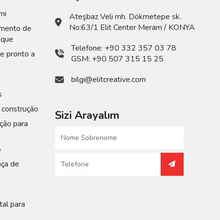
mi
Ateşbaz Veli mh. Dökmetepe sk.
No:63/1 Elit Center Meram / KONYA
mento de
oque
Telefone:
+90 332 357 03 78
e pronto a
GSM:
+90 507 315 15 25
bilgi@elitcreative.com
s
 construção
Sizi Arayalım
ção para
o
nça de
tal para