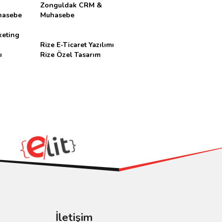
Zonguldak CRM &
hasebe
Muhasebe
keting
Rize E-Ticaret Yazılımı
ı
Rize Özel Tasarım
İletişim