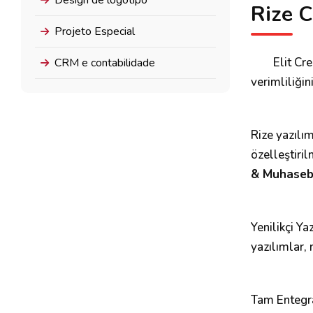
Design de logótipo
Rize 
Projeto Especial
Elit Cr
CRM e contabilidade
verimliliğin
Rize yazılım
özelleştiri
& Muhase
Yenilikçi Ya
yazılımlar, 
Tam Entegra