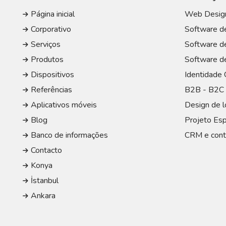
Página inicial
Web Design
Corporativo
Software de
Serviços
Software d
Produtos
Software de
Dispositivos
Identidade 
Referências
B2B - B2C 
Aplicativos móveis
Design de l
Blog
Projeto Esp
Banco de informações
CRM e cont
Contacto
Konya
İstanbul
Ankara