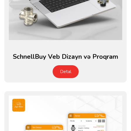
SchnellBuy Veb Dizayn və Proqram
Detal