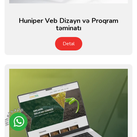
Huniper Veb Dizayn və Proqram
təminatı
Detal