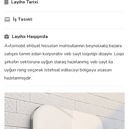
Layihə Tarixi
İş Təsviri
Layihə Haqqında
Avtomobil ehtiyat hissələri məhsullarının beynəlxalq bazara
satışını təmin edən korporativ veb sayt loqotipi dizaynı. Loqo
şirkətin sektoruna uyğun olaraq hazırlanmış veb sayt ilə
uyğun rəng seçərək istehsal ediləcəyi bölgəyə əsasən
hazırlanmışdır.