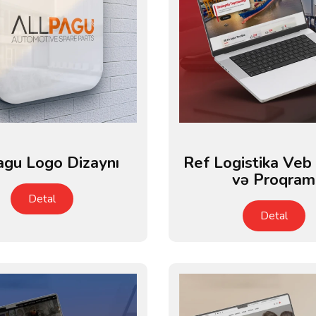
agu Logo Dizaynı
Ref Logistika Veb
və Proqram
Detal
Detal