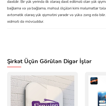
daxildir. Bir yük yerində ilk olaraq daxil edilməli olan yük qiy
bağlama və ya bağlama, məhsul ölçüləri kimi məlumatlar tələ
avtomatik olaraq yük qiymətini yaradır və yükə zəng edə bilir
xidməti də mövcuddur.
Şirkət Üçün Görülən Digər İşlər