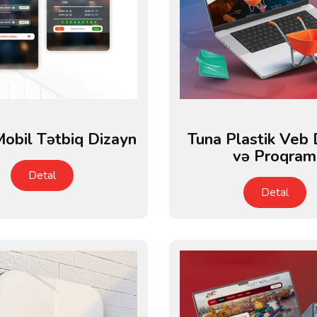
obil Tətbiq Dizayn
Tuna Plastik Veb 
və Proqram
Detal
Detal