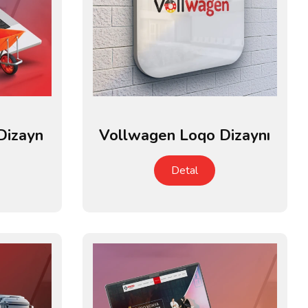
Dizayn
Vollwagen Loqo Dizaynı
Detal