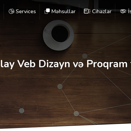
e
Services
Məhsullar
Cihazlar
İ
lay Veb Dizayn və Proqram 