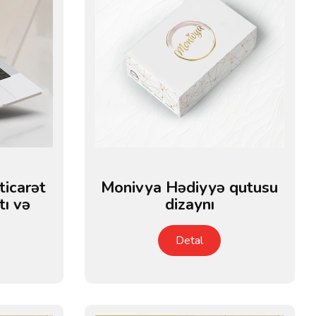
ticarət
Monivya Hədiyyə qutusu
ı və
dizaynı
Detal