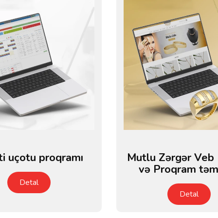
ti uçotu proqramı
Mutlu Zərgər Veb
və Proqram təm
Detal
Detal