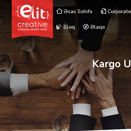
Əsas Səhifə
Corporat
Bloq
Əlaqə
Kargo U