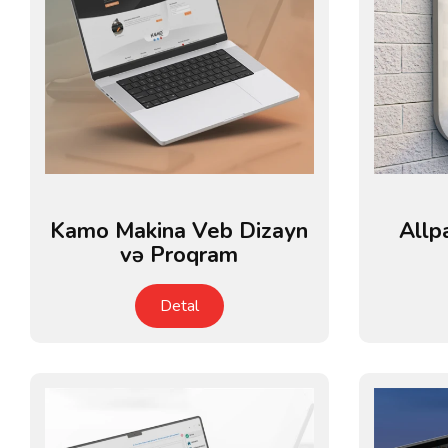
Kamo Makina Veb Dizayn
Allp
və Proqram
Detal