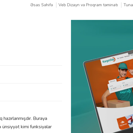
Əsas Səhifə
Veb Dizayn və Proqram təminatı
Tuna
q hazırlanmışdır. Buraya
ünsiyyət kimi funksiyalar