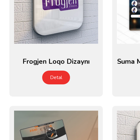
Frogjen Loqo Dizaynı
Suma M
Detal