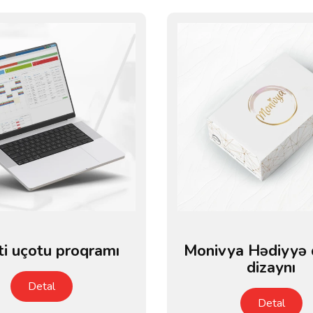
ti uçotu proqramı
Monivya Hədiyyə 
dizaynı
Detal
Detal