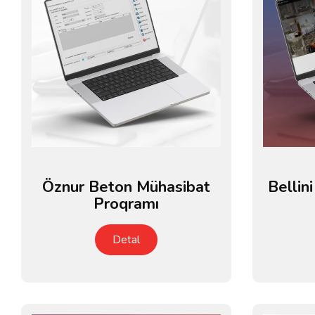
Öznur Beton Mühasibat
Bellin
Proqramı
Detal