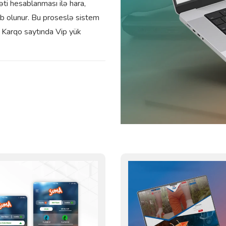
məti hesablanması ilə hara,
b olunur. Bu proseslə sistem
. Karqo saytında Vip yük