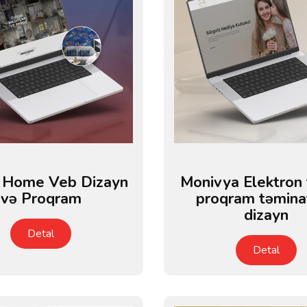
i Home Veb Dizayn
Monivya Elektron 
və Proqram
proqram təminat
dizayn
Detal
Detal