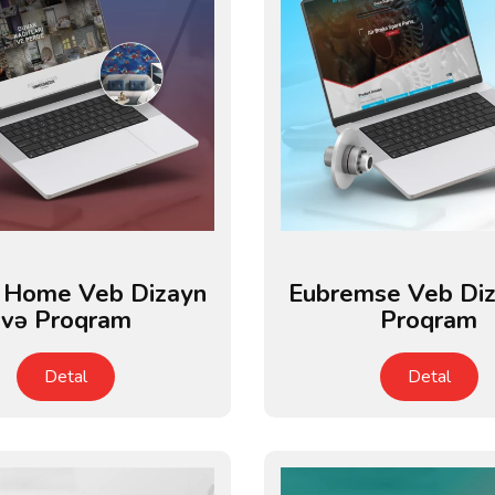
i Home Veb Dizayn
Eubremse Veb Diz
və Proqram
Proqram
Detal
Detal