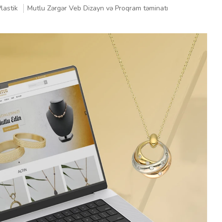
lastik
Mutlu Zərgər Veb Dizayn və Proqram təminatı