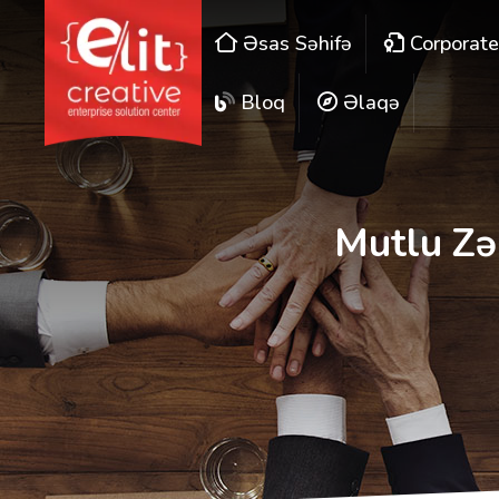
Əsas Səhifə
Corporat
Bloq
Əlaqə
Mutlu Zə