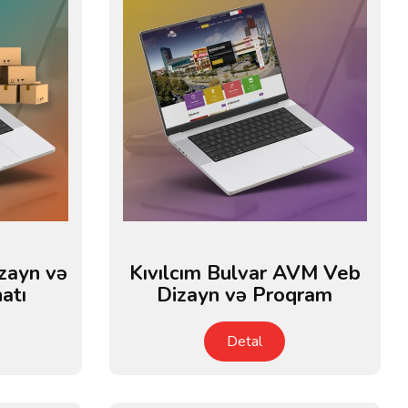
zayn və
Kıvılcım Bulvar AVM Veb
atı
Dizayn və Proqram
Detal