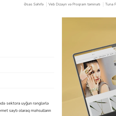
Əsas Səhifə
Veb Dizayn və Proqram təminatı
Tuna P
lində sektora uyğun rənglərlə
ternet saytı olaraq məhsulların