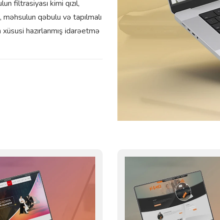
n filtrasiyası kimi qızıl,
i, məhsulun qəbulu və tapılmalı
ün xüsusi hazırlanmış idarəetmə