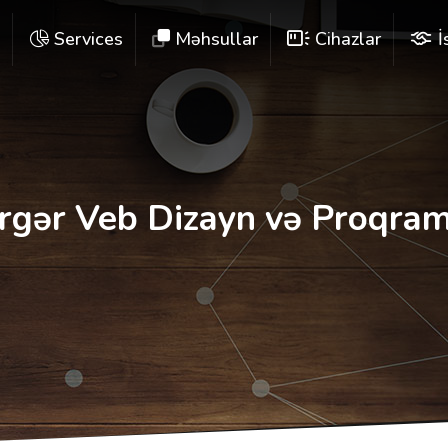
e
Services
Məhsullar
Cihazlar
İ
rgər Veb Dizayn və Proqram