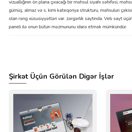
vizuallığının ön plana çıxacağı bir məhsul siyahı səhifəsi, məhsulu
gümüş, almaz və s. kimi kateqoriya strukturu, məhsulun çəkis
olan rəng xüsusiyyətləri var. zərgərlik saytında. Veb sayt üç
paneli ilə onun bütün məzmununu idarə etmək mümkündür.
Şirkət Üçün Görülən Digər İşlər