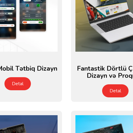
obil Tətbiq Dizayn
Fantastik Dörtlü 
Dizayn və Pro
Detal
Detal