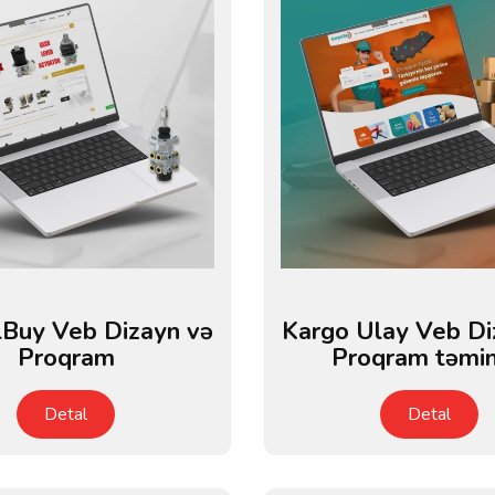
lBuy Veb Dizayn və
Kargo Ulay Veb Di
Proqram
Proqram təmin
Detal
Detal