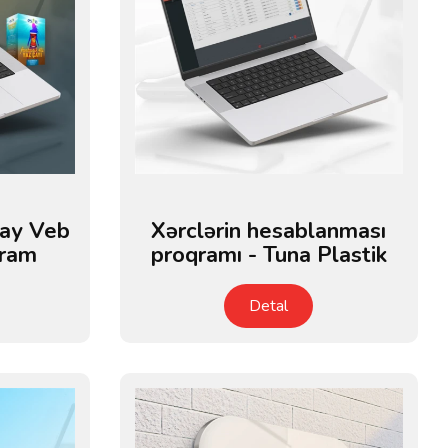
Çay Veb
Xərclərin hesablanması
qram
proqramı - Tuna Plastik
Detal