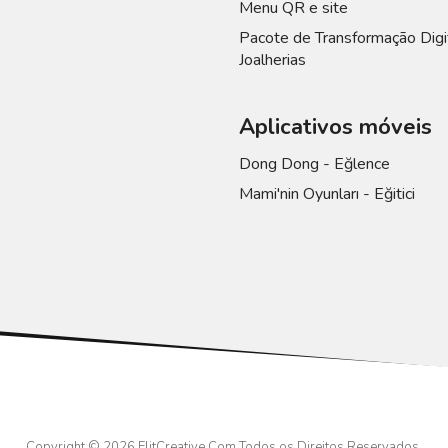
Menu QR e site
Pacote de Transformação Digi
Joalherias
Aplicativos móveis
Dong Dong - Eğlence
Mami'nin Oyunları - Eğitici
Copyright © 2026
ElitCreative.Com
Todos os Direitos Reservados.