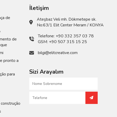
İletişim
nça de
Ateşbaz Veli mh. Dökmetepe sk.
No:63/1 Elit Center Meram / KONYA
o
Telefone:
+90 332 357 03 78
mento de
GSM:
+90 507 315 15 25
oque
mi
bilgi@elitcreative.com
e pronto a
Sizi Arayalım
ção para
 construção
s