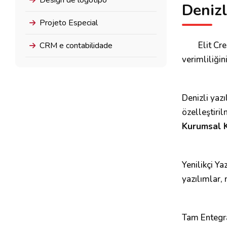
Design de logótipo
Denizl
Projeto Especial
Elit Cr
CRM e contabilidade
verimliliğin
Denizli yazı
özelleştiri
Kurumsal K
Yenilikçi Ya
yazılımlar, 
Tam Entegra