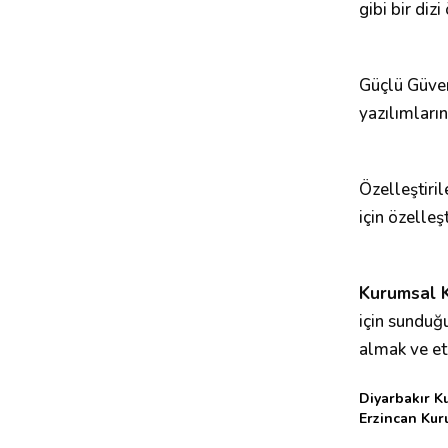
gibi bir diz
Güçlü Güvenl
yazılımları
Özelleştiril
için özelleş
Kurumsal K
için sunduğu
almak ve etk
Diyarbakır K
Erzincan Kur