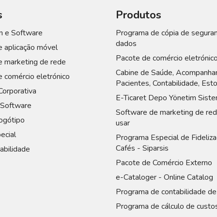
s
Produtos
 e Software
Programa de cópia de segura
dados
 aplicação móvel
Pacote de comércio eletrónic
e marketing de rede
Cabine de Saúde, Acompanha
 comércio eletrónico
Pacientes, Contabilidade, Est
Corporativa
E-Ticaret Depo Yönetim Siste
Software
Software de marketing de red
ogótipo
usar
ecial
Programa Especial de Fideliza
Cafés - Siparsis
abilidade
Pacote de Comércio Externo
e-Cataloger - Online Catalog
Programa de contabilidade de
Programa de cálculo de custo