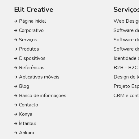
Elit Creative
Serviço
Página inicial
Web Design
Corporativo
Software de
Serviços
Software d
Produtos
Software de
Dispositivos
Identidade 
Referências
B2B - B2C 
Aplicativos móveis
Design de l
Blog
Projeto Esp
Banco de informações
CRM e cont
Contacto
Konya
İstanbul
Ankara