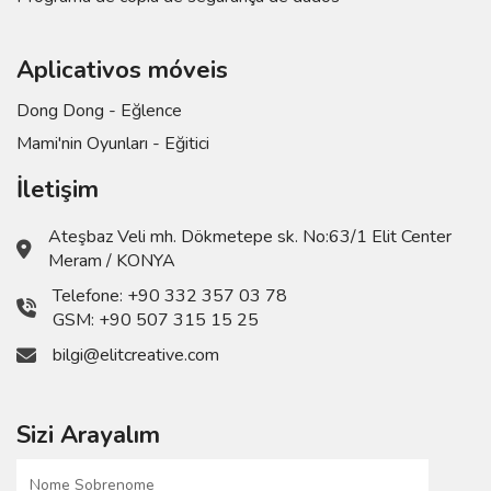
Aplicativos móveis
Dong Dong - Eğlence
Mami'nin Oyunları - Eğitici
İletişim
Ateşbaz Veli mh. Dökmetepe sk. No:63/1 Elit Center
Meram / KONYA
Telefone:
+90 332 357 03 78
GSM:
+90 507 315 15 25
bilgi@elitcreative.com
Sizi Arayalım