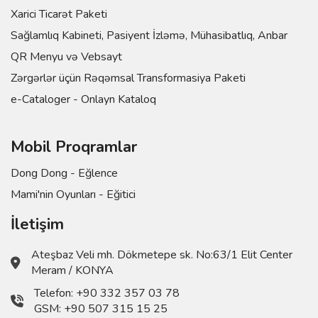
Xarici Ticarət Paketi
Sağlamlıq Kabineti, Pasiyent İzləmə, Mühasibatlıq, Anbar
QR Menyu və Vebsayt
Zərgərlər üçün Rəqəmsal Transformasiya Paketi
e-Cataloger - Onlayn Kataloq
Mobil Proqramlar
Dong Dong - Eğlence
Mami'nin Oyunları - Eğitici
İletişim
Ateşbaz Veli mh. Dökmetepe sk. No:63/1 Elit Center
Meram / KONYA
Telefon:
+90 332 357 03 78
GSM:
+90 507 315 15 25