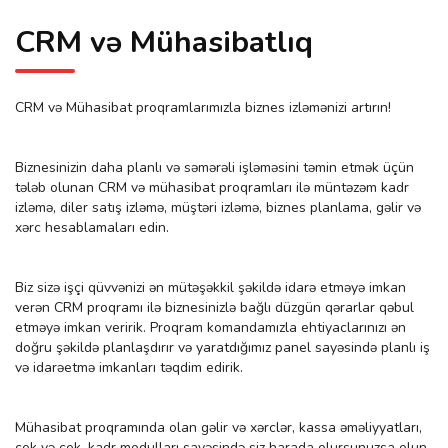
CRM və Mühasibatlıq
CRM və Mühasibat proqramlarımızla biznes izləmənizi artırın!
Biznesinizin daha planlı və səmərəli işləməsini təmin etmək üçün
tələb olunan CRM və mühasibat proqramları ilə müntəzəm kadr
izləmə, diler satış izləmə, müştəri izləmə, biznes planlama, gəlir və
xərc hesablamaları edin.
Biz sizə işçi qüvvənizi ən mütəşəkkil şəkildə idarə etməyə imkan
verən CRM proqramı ilə biznesinizlə bağlı düzgün qərarlar qəbul
etməyə imkan veririk. Proqram komandamızla ehtiyaclarınızı ən
doğru şəkildə planlaşdırır və yaratdığımız panel sayəsində planlı iş
və idarəetmə imkanları təqdim edirik.
Mühasibat proqramında olan gəlir və xərclər, kassa əməliyyatları,
çek və çek, kadr modulları sayəsində siz harada olursunuzsa olun,