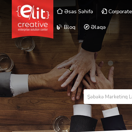
Əsas Səhifə
Corporat
Bloq
Əlaqə