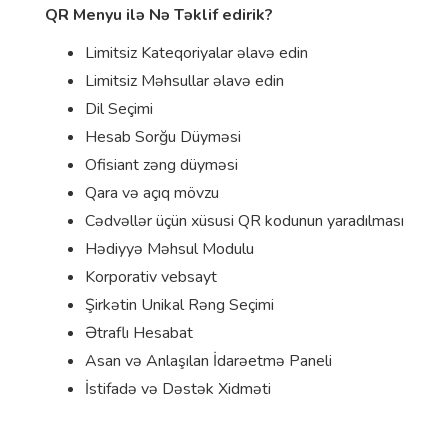
QR Menyu ilə Nə Təklif edirik?
Limitsiz Kateqoriyalar əlavə edin
Limitsiz Məhsullar əlavə edin
Dil Seçimi
Hesab Sorğu Düyməsi
Ofisiant zəng düyməsi
Qara və açıq mövzu
Cədvəllər üçün xüsusi QR kodunun yaradılması
Hədiyyə Məhsul Modulu
Korporativ vebsayt
Şirkətin Unikal Rəng Seçimi
Ətraflı Hesabat
Asan və Anlaşılan İdarəetmə Paneli
İstifadə və Dəstək Xidməti