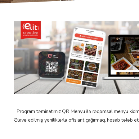
Proqram təminatımız QR Menyu ilə rəqəmsal menyu xidməti 
Əlavə edilmiş yeniliklərlə ofisiant çağırmaq, hesab tələb 