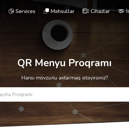
e
Services
Məhsullar
Cihazlar
İ
QR Menyu Proqramı
Hansı mövzunu axtarmaq istəyirsiniz?