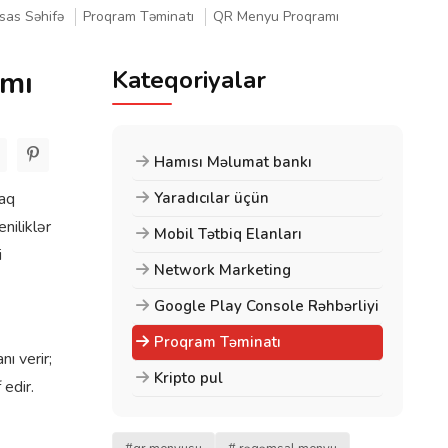
sas Səhifə
Proqram Təminatı
QR Menyu Proqramı
mı
Kateqoriyalar
Hamısı Məlumat bankı
raq
Yaradıcılar üçün
niliklər
Mobil Tətbiq Elanları
i
Network Marketing
Google Play Console Rəhbərliyi
Proqram Təminatı
ı verir;
Kripto pul
edir.