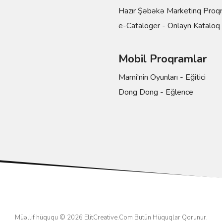
Hazır Şəbəkə Marketinq Proq
e-Cataloger - Onlayn Kataloq
Mobil Proqramlar
Mami'nin Oyunları - Eğitici
Dong Dong - Eğlence
Müəllif hüququ © 2026
ElitCreative.Com
Bütün Hüquqlar Qorunur.