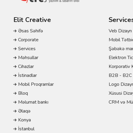
Elit Creative
Service
Əsas Səhifə
Veb Dizayn 
Corporate
Mobil Tətbi
Services
Şəbəkə mar
Məhsullar
Elektron Ti
Cihazlar
Korporativ 
İstinadlar
B2B - B2C 
Mobil Proqramlar
Logo Dizayn
Bloq
Xüsusi Diza
Məlumat bankı
CRM və Müh
Əlaqə
Konya
İstanbul