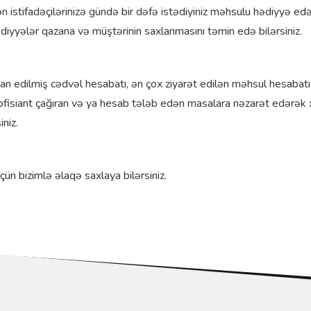
ifadəçilərinizə gündə bir dəfə istədiyiniz məhsulu hədiyyə edə b
iyyələr qazana və müştərinin saxlanmasını təmin edə bilərsiniz.
edilmiş cədvəl hesabatı, ən çox ziyarət edilən məhsul hesabatı k
 ofisiant çağıran və ya hesab tələb edən masalara nəzarət edərək 
niz.
 bizimlə əlaqə saxlaya bilərsiniz.