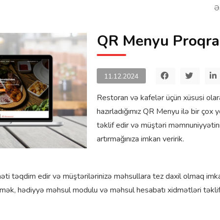
Ə
QR Menyu Proqra
11.12.2024
Restoran və kafelər üçün xüsusi ola
hazırladığımız QR Menyu ilə bir çox ye
təklif edir və müştəri məmnuniyyətin
artırmağınıza imkan veririk.
təqdim edir və müştərilərinizə məhsullara tez daxil olmaq imkan
etmək, hədiyyə məhsul modulu və məhsul hesabatı xidmətləri təklif 