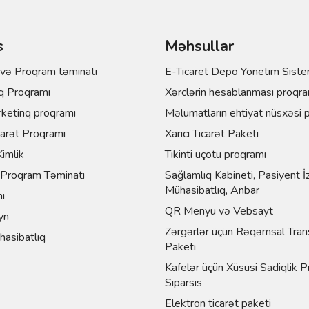
s
Məhsullar
və Proqram təminatı
E-Ticaret Depo Yönetim Siste
q Proqramı
Xərclərin hesablanması proqra
ketinq proqramı
Məlumatların ehtiyat nüsxəsi 
carət Proqramı
Xarici Ticarət Paketi
Kimlik
Tikinti uçotu proqramı
Proqram Təminatı
Sağlamlıq Kabineti, Pasiyent İ
Mühasibatlıq, Anbar
ı
QR Menyu və Vebsayt
yn
Zərgərlər üçün Rəqəmsal Tran
asibatlıq
Paketi
Kafelər üçün Xüsusi Sadiqlik P
Siparsis
Elektron ticarət paketi