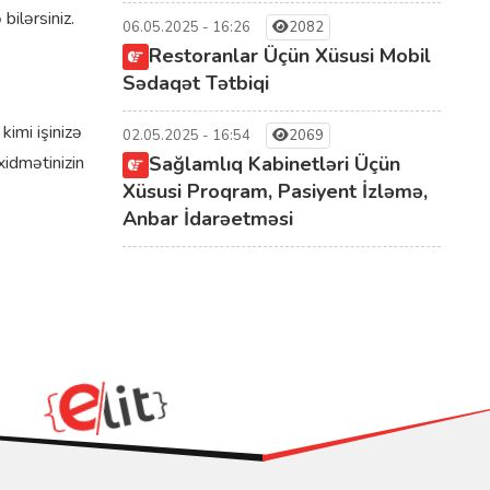
ilərsiniz.
06.05.2025 - 16:26
2082
Restoranlar Üçün Xüsusi Mobil
Sədaqət Tətbiqi
imi işinizə
02.05.2025 - 16:54
2069
xidmətinizin
Sağlamlıq Kabinetləri Üçün
Xüsusi Proqram, Pasiyent İzləmə,
Anbar İdarəetməsi