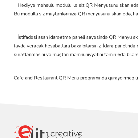
Hədiyyə məhsulu modulu ilə siz QR Menyusunu skan edən ist
Bu modulla siz müştərilərinizə QR menyusunu skan edə, həd
İstifadəsi asan idarəetmə paneli sayəsində QR Menyu skan 
fayda verəcək hesabatlara baxa bilərsiniz. İdarə panelində
sürətlənməsini və müştəri məmnuniyyətini təmin edə bilərsi
Cafe and Restaurant QR Menu proqramında quraşdırmaq üçün