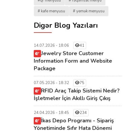
#qr menyusu
# rəqəmsal menyu
# kafe menyusu
# yemək menyusu
Digər Blog Yazıları
14.07.2026 - 18:06
41
Jewelry Store Customer
Information Form and Website
Package
07.05.2026 - 18:32
75
RFID Araç Takip Sistemi Nedir?
İşletmeler İçin Akıllı Giriş Çıkış
24.04.2026 - 18:45
234
İkas Depo Programı - Sipariş
Yönetiminde Sıfır Hata Dönemi