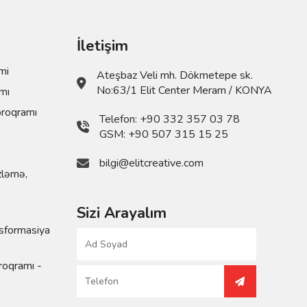
İletişim
mi
Ateşbaz Veli mh. Dökmetepe sk.
No:63/1 Elit Center Meram / KONYA
mı
proqramı
Telefon:
+90 332 357 03 78
GSM:
+90 507 315 15 25
bilgi@elitcreative.com
zləmə,
Sizi Arayalım
sformasiya
roqramı -