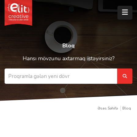
Bloq
Hansı mövzunu axtarmaq istəyirsiniz?
Əsas Səhifə
Bloq