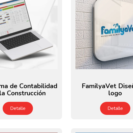
ma de Contabilidad
FamilyaVet Dise
la Construcción
logo
Detalle
Detalle