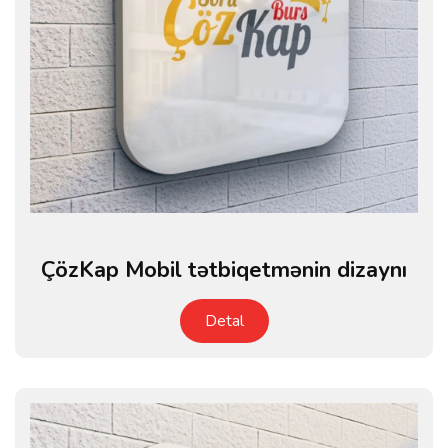
ÇözKap Mobil tətbiqetmənin dizaynı
Detal