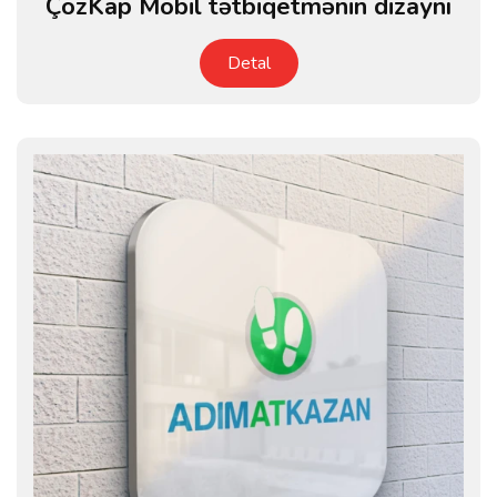
ÇözKap Mobil tətbiqetmənin dizaynı
Detal