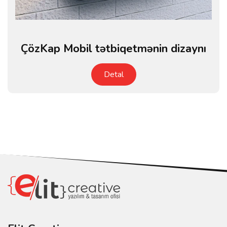
ÇözKap Mobil tətbiqetmənin dizaynı
Detal