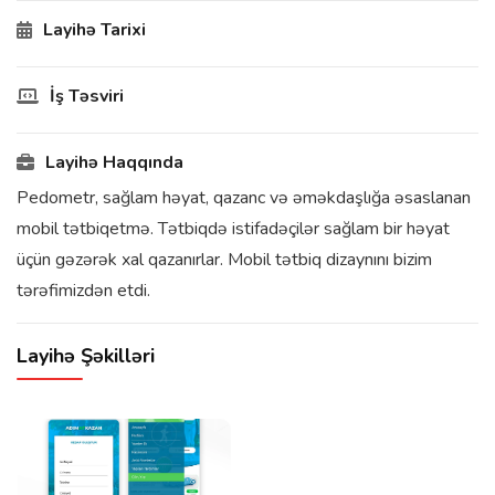
Layihə Tarixi
İş Təsviri
Layihə Haqqında
Pedometr, sağlam həyat, qazanc və əməkdaşlığa əsaslanan
mobil tətbiqetmə. Tətbiqdə istifadəçilər sağlam bir həyat
üçün gəzərək xal qazanırlar. Mobil tətbiq dizaynını bizim
tərəfimizdən etdi.
Layihə Şəkilləri